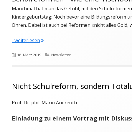
Manchmal hat man das Gefühl, mit den Schulreformen 
Kindergeburtstag: Noch bevor eine Bildungsreform umge
Ohren. Dabei ist auch bei Reformen «nicht alles Gold, 
"Newsletter vom 17.3.2019"
...weiterlesen
Veröffentlicht
Kategorien
16. März 2019
Newsletter
am
Nicht Schulreform, sondern Tota
Prof. Dr. phil. Mario Andreotti
Einladung zu einem Vortrag mit Diskus