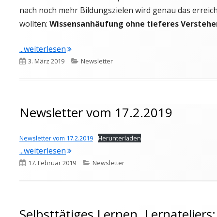
nach noch mehr Bildungszielen wird genau das erreic
wollten:
Wissensanhäufung ohne tieferes Verstehe
"Newsletter vom 3.3.2019"
...weiterlesen
Veröffentlicht
Kategorien
3. März 2019
Newsletter
am
Newsletter vom 17.2.2019
Newsletter vom 17.2.2019
Herunterladen
"Newsletter vom 17.2.2019"
...weiterlesen
Veröffentlicht
Kategorien
17. Februar 2019
Newsletter
am
Selbsttätiges Lernen, Lernatelier