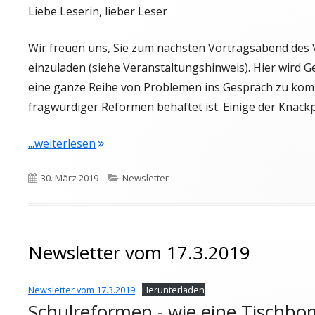
Liebe Leserin, lieber Leser
Wir freuen uns, Sie zum nächsten Vortragsabend des V
einzuladen (siehe Veranstaltungshinweis). Hier wird G
eine ganze Reihe von Problemen ins Gespräch zu komm
fragwürdiger Reformen behaftet ist. Einige der Knack
"Newsletter vom 31.3.2019"
...weiterlesen
Veröffentlicht
Kategorien
30. März 2019
Newsletter
am
Newsletter vom 17.3.2019
Newsletter vom 17.3.2019
Herunterladen
Schulreformen - wie eine Tischb