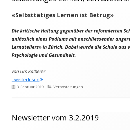
«Selbsttätiges Lernen ist Betrug»
Die kritische Haltung gegenüber der reformierten Schu
anlässlich eines Podiums mit anschliessender anger
Lernateliers» in Zürich. Dabei wurde die Schule aus 
Psychologie und Gesundheit.
von Urs Kalberer
"Selbsttätiges Lernen, Lernateliers: Podi
...weiterlesen
Veröffentlicht
Kategorien
3. Februar 2019
Veranstaltungen
am
Newsletter vom 3.2.2019