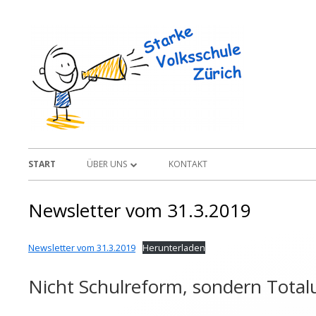
Springe
zum
Starke
Inhalt
Primäres
START
ÜBER UNS
KONTAKT
Menü
MITGLIED WERDEN
Newsletter vom 31.3.2019
STATUTEN VEREIN «STARKE
VOLKSSCHULE ZÜRICH»
Newsletter vom 31.3.2019
Herunterladen
Nicht Schulreform, sondern Tota