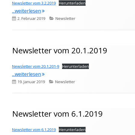
Newsletter vom 3.2.2019
Herunterladen
"Newsletter vom 3.2.2019"
...weiterlesen
Veröffentlicht
Kategorien
2. Februar 2019
Newsletter
am
Newsletter vom 20.1.2019
Newsletter vom 20.1.201-9
Herunterladen
"Newsletter vom 20.1.2019"
...weiterlesen
Veröffentlicht
Kategorien
19. Januar 2019
Newsletter
am
Newsletter vom 6.1.2019
Newsletter vom 6.1.2019
Herunterladen