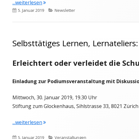
"Newsletter vom 6.1.2019"
...weiterlesen
Veröffentlicht
Kategorien
5. Januar 2019
Newsletter
am
Selbsttätiges Lernen, Lernateliers:
Erleichtert oder verleidet die Sc
Einladung zur Podiumsveranstaltung mit Diskussi
Mittwoch, 30. Januar 2019, 19.30 Uhr
Stiftung zum Glockenhaus, Sihlstrasse 33, 8021 Zürich
"Selbsttätiges Lernen, Lernateliers:"
...weiterlesen
Veröffentlicht
Kategorien
5. Januar 2019
Veranstaltungen