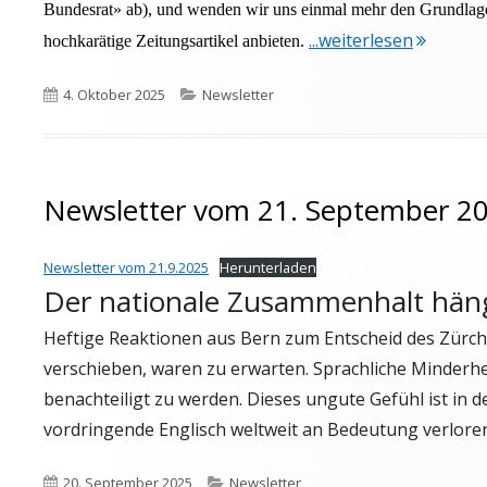
Bundesrat» ab), und wenden wir uns einmal mehr den Grundlage
"Newslet
...weiterlesen
hochkarätige Zeitungsartikel anbieten.
Veröffentlicht
Kategorien
4. Oktober 2025
Newsletter
am
Newsletter vom 21. September 2
Newsletter vom 21.9.2025
Herunterladen
Der nationale Zusammenhalt häng
Heftige Reaktionen aus Bern zum Entscheid des Zürche
verschieben, waren zu erwarten. Sprachliche Minderhe
benachteiligt zu werden. Dieses ungute Gefühl ist in d
vordringende Englisch weltweit an Bedeutung verlore
Veröffentlicht
Kategorien
20. September 2025
Newsletter