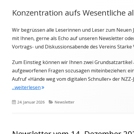
Konzentration aufs Wesentliche al
Wir begrüssen alle Leserinnen und Leser zum Neuen J
mit Ihnen, gerne als Echo auf unseren Newsletter oder
Vortrags- und Diskussionsabende des Vereins Starke V
Zum Einstieg können wir Ihnen zwei Grundsatzartikel 
aufgeworfenen Fragen sozusagen miteinbeziehen: ein 
Aufruf «Hände weg vom digitalen Schnuller» der NZZ-J
"Newsletter vom 25. Januar 2026"
...weiterlesen
Veröffentlicht
Kategorien
24. Januar 2026
Newsletter
am
Newsletter vom 14. Dezember 20