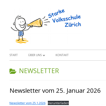
Springe
zum
Starke
Inhalt
Primäres
START
ÜBER UNS
KONTAKT
Menü
MITGLIED WERDEN
KATEGORIE:
NEWSLETTER
STATUTEN VEREIN «STARKE
VOLKSSCHULE ZÜRICH»
Newsletter vom 25. Januar 2026
Newsletter vom 25.1.2026
Herunterladen